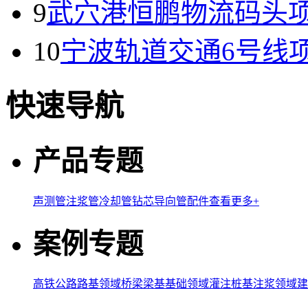
9
武穴港恒鹏物流码头
10
宁波轨道交通6号线
快速导航
产品专题
声测管
注浆管
冷却管
钻芯导向管
配件
查看更多+
案例专题
高铁公路路基领域
桥梁梁基基础领域
灌注桩基注浆领域
建