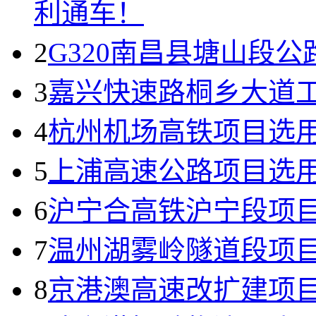
利通车！
2
G320南昌县塘山段
3
嘉兴快速路桐乡大道
4
杭州机场高铁项目选
5
上浦高速公路项目选
6
沪宁合高铁沪宁段项
7
温州湖雾岭隧道段项
8
京港澳高速改扩建项