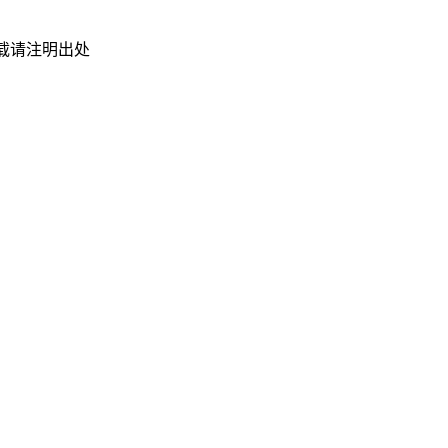
载请注明出处