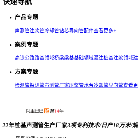
快速导航
产品专题
声测管
注浆管
冷却管
钻芯导向管
配件
查看更多+
案例专题
高铁公路路基领域
桥梁梁基基础领域
灌注桩基注浆领域
建
方案专题
检测管
探测管
声测管厂家
压浆管
承台冷却管
导向管
查看更
22
年桩基声测管生产厂家
3项专利技术/日产18万米/