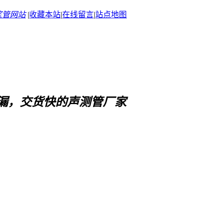
浆管网站
|
收藏本站
|
在线留言
|
站点地图
漏，交货快
的声测管厂家