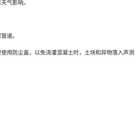
劣天气影响。
塞管道。
要使用防尘盖，以免浇灌混凝土时，土块和异物落入声测