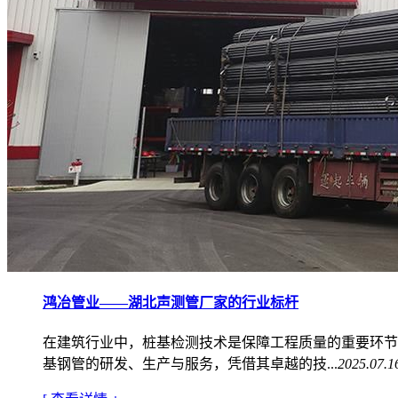
鸿冶管业——湖北声测管厂家的行业标杆
在建筑行业中，桩基检测技术是保障工程质量的重要环节
基钢管的研发、生产与服务，凭借其卓越的技...
2025.07.1