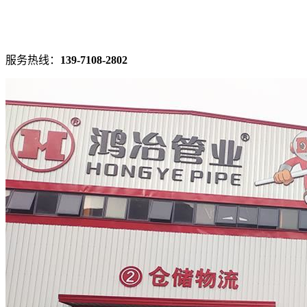
服务热线：
139-7108-2802