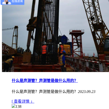
什么是声测管？声测管是做什么用的？
什么是声测管？声测管是做什么用的？
2023.09.23
[ 查看详情 」
138