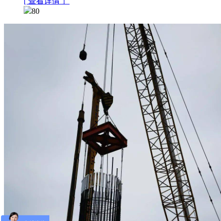
[ 查看详情 」
80