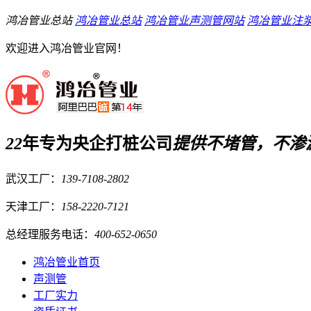
鸿冶管业总站
鸿冶管业总站
鸿冶管业声测管网站
鸿冶管业注
欢迎进入鸿冶管业官网！
22
年专为央企打桩公司
提供
不堵管，不渗
武汉工厂：
139-7108-2802
天津工厂：
158-2220-7121
总经理服务电话：
400-652-0650
鸿冶管业首页
声测管
工厂实力