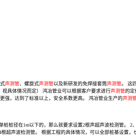
式
声测管
、螺旋式
声测管
以及新研发的免焊接套筒
声测管
。 这
求的，视具体情况而定） 鸿冶管业可以根据客户要求进行
声测管
的定
更强，达到了标准以上，安全系数更高。 鸿冶管业生产的
声测
单桩桩径在1m以下的，那么就要求设置2根声超声波检测管。 2
4根超声波检测管。 根据工程的具体情况，可以全部桩基设置，