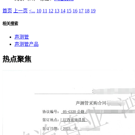
首页
上一页
<...
10
11
12
13
14
15
16
17
18
19
相关搜索
声测管
声测管产品
热点聚焦