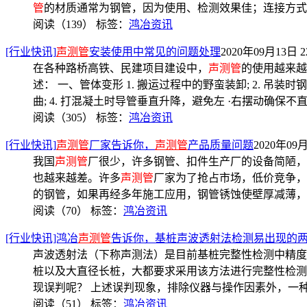
管
的材质通常为钢管，因为使用、检测效果佳；连接方式
阅读（139）
标签：
鸿冶资讯
[行业快讯]
声测管
安装使用中常见的问题处理
2020年09月13日 22
在各种路桥高铁、民建项目建设中，
声测管
的使用越来越
述： 一、管体变形 1. 搬运过程中的野蛮装卸; 2. 吊装时钢
曲; 4. 打混凝土时导管垂直升降，避免左 ·右摆动确保不直
阅读（305）
标签：
鸿冶资讯
[行业快讯]
声测管
厂家告诉你，
声测管
产品质量问题
2020年09月
我国
声测管
厂很少，许多钢管、扣件生产厂的设备简陋，
也越来越差。许多
声测管
厂家为了抢占市场，低价竞争，将标
的钢管，如果再经多年施工应用，钢管锈蚀使壁厚减薄，
阅读（70）
标签：
鸿冶资讯
[行业快讯]鸿冶
声测管
告诉你，基桩声波透射法检测易出现的
声波透射法（下称声测法）是目前基桩完整性检测中精度
桩以及大直径长桩，大都要求采用该方法进行完整性检测
现误判呢？ 上述误判现象，排除仪器与操作因素外，一
阅读（51）
标签：
鸿冶资讯