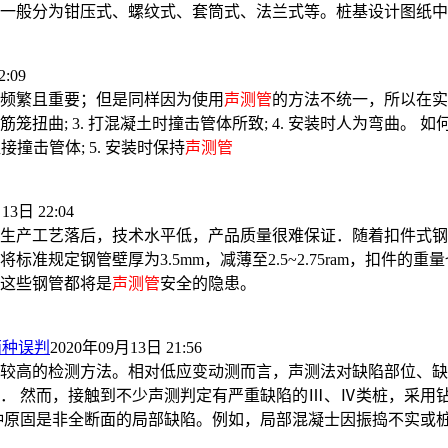
一般分为钳压式、螺纹式、套筒式、法兰式等。桩基设计图纸中
:09
频繁且重要；但是同样因为使用
声测管
的方法不统一，所以在实
筋笼扭曲; 3. 打混凝土时撞击管体所致; 4. 安装时人为弯曲。 如何预
接撞击管体; 5. 安装时保持
声测管
13日 22:04
生产工艺落后，技术水平低，产品质量很难保证．随着扣件式钢
准规定钢管壁厚为3.5mm，减薄至2.5~2.75ram，扣件的
这些钢管都将是
声测管
安全的隐患。
两种误判
2020年09月13日 21:56
较高的检测方法。相对低应变动测而言，声测法对缺陷部位、缺
． 然而，接触到不少声测判定有严重缺陷的Ⅲ、Ⅳ类桩，采用
种原固是非全断面的局部缺陷。例如，局部混凝士因振捣不实或