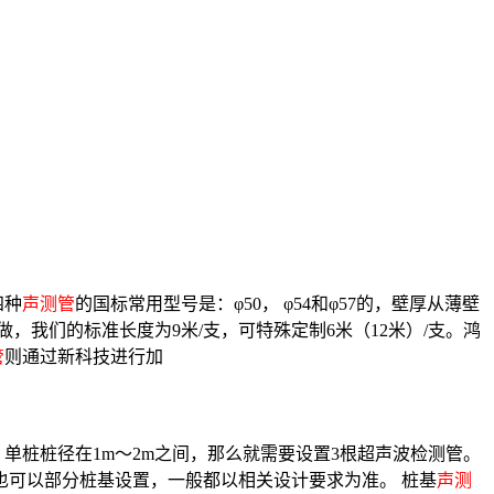
四种
声测管
的国标常用型号是：φ50， φ54和φ57的，壁厚从薄壁
做，我们的标准长度为9米/支，可特殊定制6米（12米）/支。鸿
管
则通过新科技进行加
、单桩桩径在1m～2m之间，那么就需要设置3根超声波检测管。
也可以部分桩基设置，一般都以相关设计要求为准。 桩基
声测