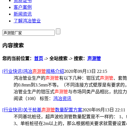
资质证书
客户案例
新闻资讯
了解鸿冶管业
内容搜索
您的当前位置：
首页
-> 全站搜索 -> 搜索：
声测管
[行业快讯]鸿冶
声测管
规格介绍
2020年09月13日 22:15
鸿冶管业生产的
声测管
有以下几种：钳压式
声测管
、套筒
的0.8mm到3.5mm不等。（不同连接方式壁厚是有要
冶管业生产的钳压式
声测管
与市场同类产品相比，抗拉力
阅读（108）
标签：
鸿冶资讯
[行业快讯]关于桩基
声测管
数量配置方案
2020年09月13日 22:11
不同基坑桩径，超声波检测管数量配置是不一样的： 1、
3、单桩桩径在2m以上的，那么根据相关要求就需要设置