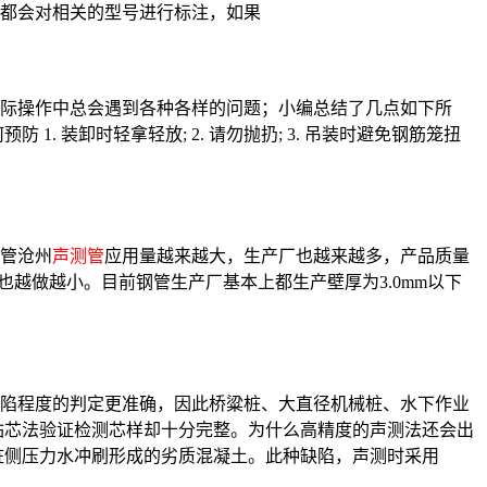
都会对相关的型号进行标注，如果
际操作中总会遇到各种各样的问题；小编总结了几点如下所
防 1. 装卸时轻拿轻放; 2. 请勿抛扔; 3. 吊装时避免钢筋笼扭
管沧州
声测管
应用量越来越大，生产厂也越来越多，产品质量
重量也越做越小。目前钢管生产厂基本上都生产壁厚为3.0mm以下
陷程度的判定更准确，因此桥粱桩、大直径机械桩、水下作业
钻芯法验证检测芯样却十分完整。为什么高精度的声测法还会出
桩侧压力水冲刷形成的劣质混凝土。此种缺陷，声测时采用