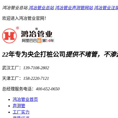
鸿冶管业总站
鸿冶管业总站
鸿冶管业声测管网站
鸿冶管业注
欢迎进入鸿冶管业官网！
22
年专为央企打桩公司
提供
不堵管，不渗
武汉工厂：
139-7108-2802
天津工厂：
158-2220-7121
总经理服务电话：
400-652-0650
鸿冶管业首页
声测管
工厂实力