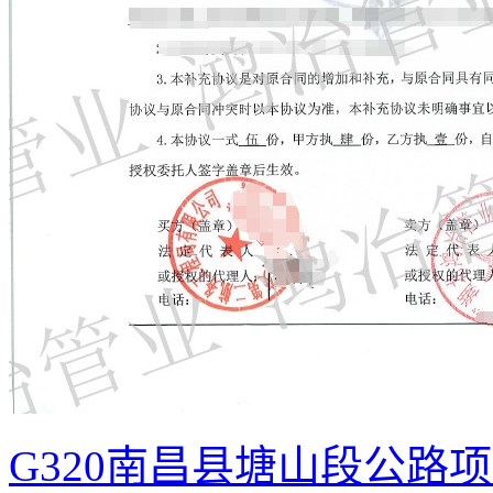
G320南昌县塘山段公路