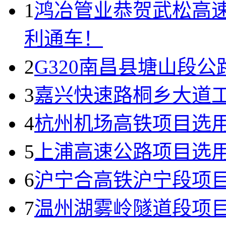
1
鸿冶管业恭贺武松高
利通车！
2
G320南昌县塘山段
3
嘉兴快速路桐乡大道
4
杭州机场高铁项目选
5
上浦高速公路项目选
6
沪宁合高铁沪宁段项
7
温州湖雾岭隧道段项