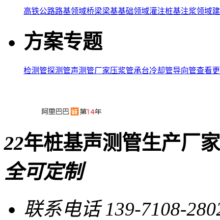
高铁公路路基领域
桥梁梁基基础领域
灌注桩基注浆领域
建
方案专题
检测管
探测管
声测管厂家
压浆管
承台冷却管
导向管
查看更
22
年桩基声测管生产厂家
全可定制
联系电话
139-7108-280