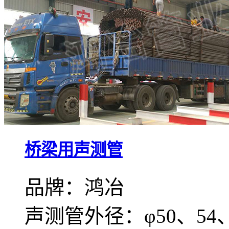
桥梁用声测管
品牌：鸿冶
声测管外径：φ50、54