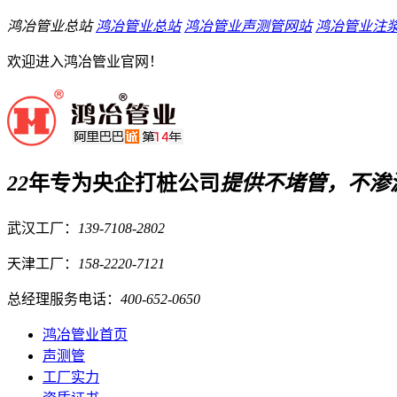
鸿冶管业总站
鸿冶管业总站
鸿冶管业声测管网站
鸿冶管业注
欢迎进入鸿冶管业官网！
22
年专为央企打桩公司
提供
不堵管，不渗
武汉工厂：
139-7108-2802
天津工厂：
158-2220-7121
总经理服务电话：
400-652-0650
鸿冶管业首页
声测管
工厂实力