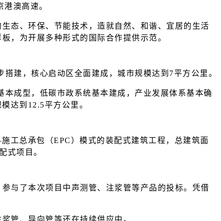
京港澳高速。
的生态、环保、节能技术，造就自然、和谐、宜居的生活
样板，为开展多种形式的国际合作提供示范。
初步搭建，核心启动区全面建成，城市规模达到7平方公里。
局基本成型，低碳市政系统基本建成，产业发展体系基本确
达到12.5平方公里。
施工总承包（EPC）模式的装配式建筑工程，总建筑面
装配式项目。
，参与了本次项目中声测管、注浆管等产品的投标。凭借
注浆管、导向管等还在持续供应中。