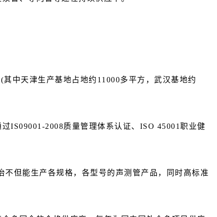
(其中天津生产基地占地约11000多平方，武汉基地约
01-2008质量管理体系认证、ISO 45001职业健
冶不但能生产各规格，各型号的声测管产品，同时高标准