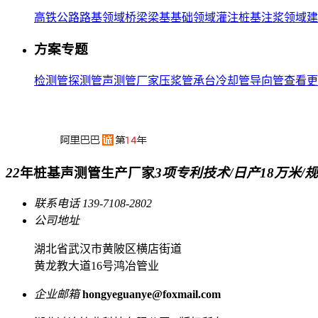
高铁公路路基领域
桥梁梁基基础领域
灌注桩基注浆领域
建
方案专题
检测管
探测管
声测管厂家
压浆管
承台冷却管
导向管
查看更
22
年桩基声测管生产厂家
3项专利技术/日产18万米/
联系电话
139-7108-2802
公司地址
湖北省武汉市黄陂区横店街道
黄龙教大道16号鸿冶管业
企业邮箱
hongyeguanye@foxmail.com