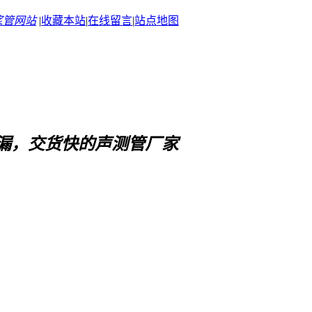
浆管网站
|
收藏本站
|
在线留言
|
站点地图
漏，交货快
的声测管厂家