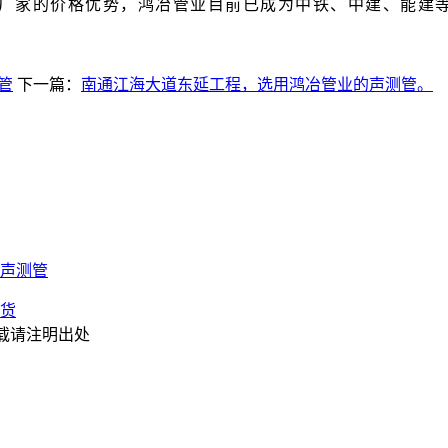
厂家的价格优势，鸿冶管业目前已成为中铁、中建、能建
管
下一篇：
南通江海大道东延工程，选用鸿冶管业的声测管。
声测管
货
载请注明出处