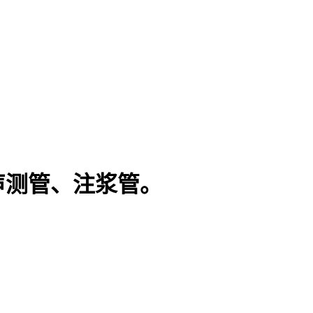
声测管、注浆管。