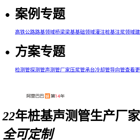
案例专题
高铁公路路基领域
桥梁梁基基础领域
灌注桩基注浆领域
建
方案专题
检测管
探测管
声测管厂家
压浆管
承台冷却管
导向管
查看更
22
年桩基声测管生产厂家
全可定制