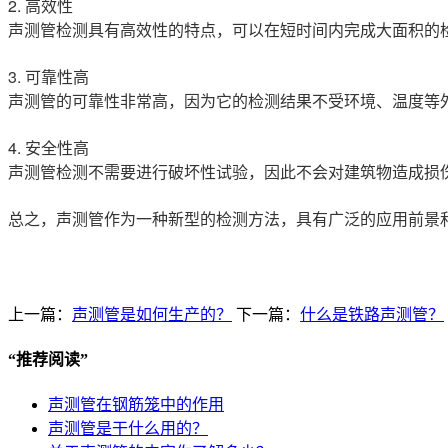
2. 高效性
声测管检测具有高效性的特点，可以在短时间内完成大面积的
3. 可靠性高
声测管的可靠性非常高，因为它的检测结果不受环境、温度等
4. 安全性高
声测管检测不需要进行破坏性试验，因此不会对建筑物造成损
总之，声测管作为一种新型的检测方法，具有广泛的应用前景
上一篇：
声测管是如何生产的？
下一篇：
什么是铁路声测管？
“
推荐阅读
”
声测管在钢筋笼中的作用
声测管是干什么用的？