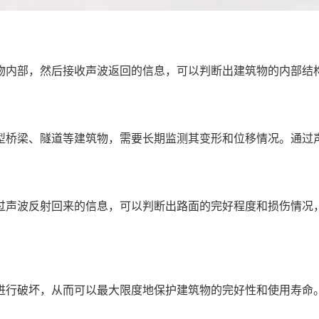
物内部，然后接收声波返回的信息，可以判断出建筑物的内部结
。
型桥梁、隧道等建筑物，需要长期监测其变形和位移情况。通过
过声波反射回来的信息，可以判断出路面的完好程度和损伤情况
进行破坏，从而可以最大限度地保护建筑物的完好性和使用寿命