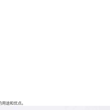
的用途和优点。