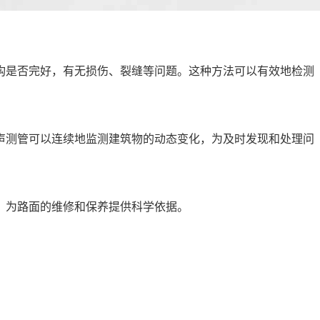
构是否完好，有无损伤、裂缝等问题。这种方法可以有效地检测
声测管可以连续地监测建筑物的动态变化，为及时发现和处理问
，为路面的维修和保养提供科学依据。
。