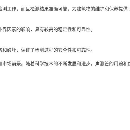
检测工作，而且检测结果准确可靠，为建筑物的维护和保养提供
外界因素的影响，具有较高的稳定性和可靠性。
伤和破坏，保证了检测过程的安全性和可靠性。
和市场前景。随着科学技术的不断发展和进步，声测管的用途和